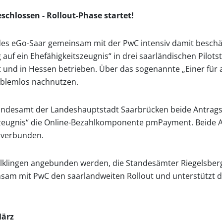
schlossen - Rollout-Phase startet!
es eGo-Saar gemeinsam mit der PwC intensiv damit beschäft
uf ein Ehefähigkeitszeugnis“ in drei saarländischen Pilo
 und in Hessen betrieben. Über das sogenannte „Einer für a
oblemlos nachnutzen.
tandesamt der Landeshauptstadt Saarbrücken beide Antrags
tszeugnis“ die Online-Bezahlkomponente pmPayment. Beide 
a verbunden.
lklingen angebunden werden, die Standesämter Riegelsberg
sam mit PwC den saarlandweiten Rollout und unterstützt d
März