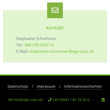
Kontakt
Stephanie Schommer
Tel.:
0681/857420-14
E-Mail:
stephanie.schommer@ego-saar.de
Datenschutz
/
Impressum
/
Informationssicherheit
mail@ego-saar.de
·
+49 (0)681 / 85 74 20-0
·