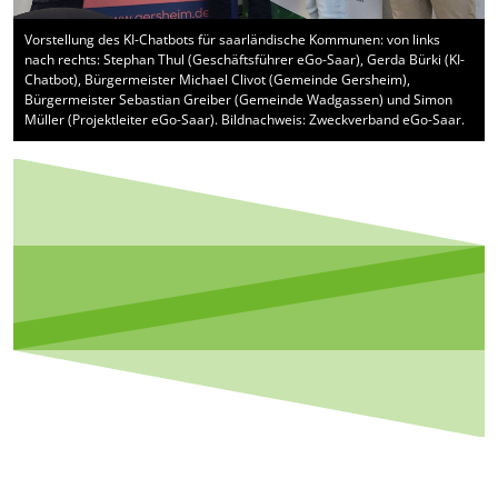
Vorstellung des KI-Chatbots für saarländische Kommunen: von links
nach rechts: Stephan Thul (Geschäftsführer eGo-Saar), Gerda Bürki (KI-
Chatbot), Bürgermeister Michael Clivot (Gemeinde Gersheim),
Bürgermeister Sebastian Greiber (Gemeinde Wadgassen) und Simon
Müller (Projektleiter eGo-Saar). Bildnachweis: Zweckverband eGo-Saar.