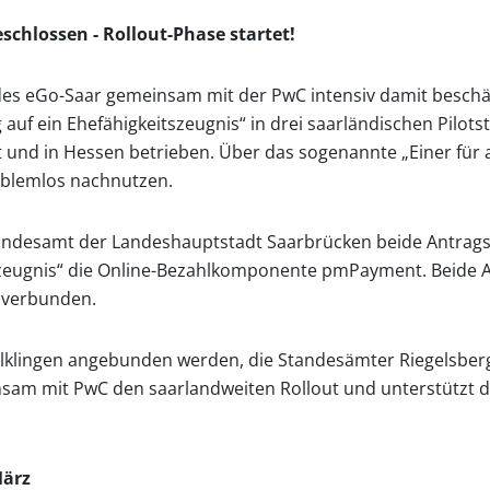
schlossen - Rollout-Phase startet!
es eGo-Saar gemeinsam mit der PwC intensiv damit beschäft
uf ein Ehefähigkeitszeugnis“ in drei saarländischen Pilo
 und in Hessen betrieben. Über das sogenannte „Einer für a
oblemlos nachnutzen.
tandesamt der Landeshauptstadt Saarbrücken beide Antrags
tszeugnis“ die Online-Bezahlkomponente pmPayment. Beide 
a verbunden.
lklingen angebunden werden, die Standesämter Riegelsberg
sam mit PwC den saarlandweiten Rollout und unterstützt d
März